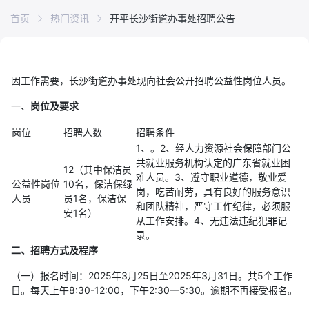
首页
热门资讯
开平长沙街道办事处招聘公告
因工作需要，长沙街道办事处现向社会公开招聘公益性岗位人员。
一、
岗位及要求
岗位
招聘人数
招聘条件
1、。2、经人力资源社会保障部门公
共就业服务机构认定的广东省就业困
12（其中保洁员
难人员。3、遵守职业道德，敬业爱
公益性岗位
10名，保洁保绿
岗，吃苦耐劳，具有良好的服务意识
人员
员1名，保洁保
和团队精神，严守工作纪律，必须服
安1名）
从工作安排。4、无违法违纪犯罪记
录。
二、招聘方式及程序
（一）报名时间：2025年3月25日至2025年3月31日。共5个工作
日。每天上午8:30-12:00，下午2:30—5:30。逾期不再接受报名。