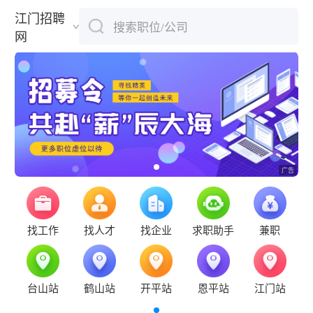
江门招聘
搜索职位/公司
下拉刷新
网
找工作
找人才
找企业
求职助手
兼职
台山站
鹤山站
开平站
恩平站
江门站