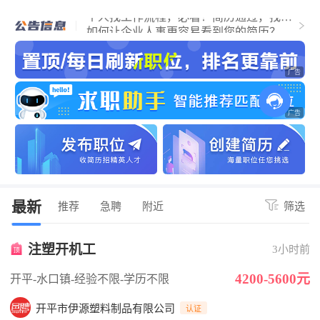
个人找工作流程，必看！简历通过，找到
江门好工作！
如何让企业人事更容易看到您的简历？
关于招聘企业上传营业执照公告
最新
推荐
急聘
附近
筛选
注塑开机工
3小时前
4200-5600元
开平-水口镇
-经验不限
-学历不限
开平市伊源塑料制品有限公司
认证