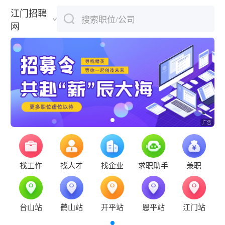
江门招聘
搜索职位/公司
下拉刷新
网
找工作
找人才
找企业
求职助手
兼职
台山站
鹤山站
开平站
恩平站
江门站