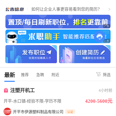
个人找工作流程，必看！简历通过，找到
江门好工作！
如何让企业人事更容易看到您的简历？
关于招聘企业上传营业执照公告
最新
推荐
急聘
附近
筛选
注塑开机工
4小时前
4200-5600元
开平-水口镇
-经验不限
-学历不限
开平市伊源塑料制品有限公司
认证