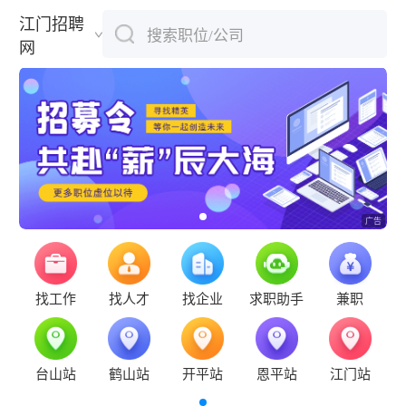
江门招聘
搜索职位/公司
下拉刷新
网
找工作
找人才
找企业
求职助手
兼职
台山站
鹤山站
开平站
恩平站
江门站