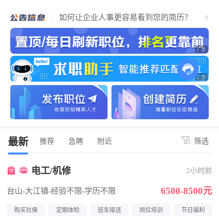
个人找工作流程，必看！简历通过，找到
江门好工作！
如何让企业人事更容易看到您的简历？
关于招聘企业上传营业执照公告
最新
推荐
急聘
附近
筛选
电工/机修
2小时前
6500-8500元
台山-大江镇
-经验不限
-学历不限
购买社保
定期体检
班车接送
岗位培训
节日福利