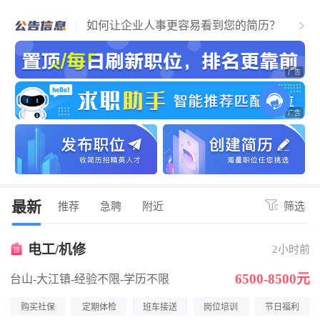
个人找工作流程，必看！简历通过，找到
江门好工作！
如何让企业人事更容易看到您的简历？
关于招聘企业上传营业执照公告
最新
推荐
急聘
附近
筛选
电工/机修
2小时前
6500-8500元
台山-大江镇
-经验不限
-学历不限
购买社保
定期体检
班车接送
岗位培训
节日福利