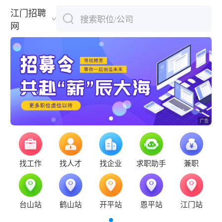
江门招聘
搜索职位/公司
下拉刷新
网
找工作
找人才
找企业
求职助手
兼职
台山站
鹤山站
开平站
恩平站
江门站