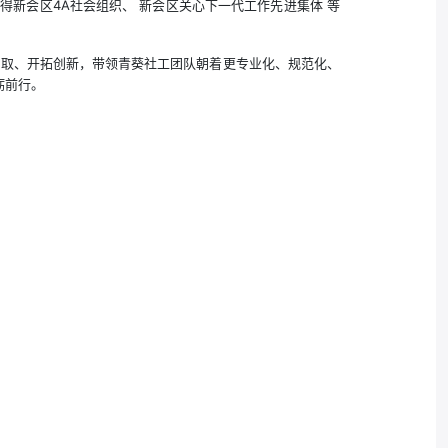
新会区4A社会组织、 新会区关心下一代工作先进集体 等
进取、开拓创新，带领青葵社工团队朝着更专业化、规范化、
砺前行。