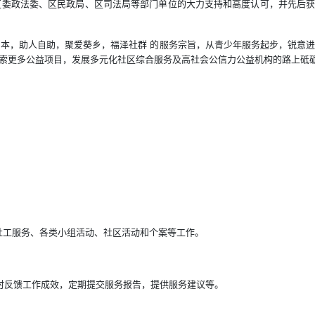
委政法委、区民政局、区司法局等部门单位的大力支持和高度认可，并先后获得
人为本，助人自助，聚爱葵乡，福泽社群 的服务宗旨，从青少年服务起步，锐意
索更多公益项目，发展多元化社区综合服务及高社会公信力公益机构的路上砥
社工服务、各类小组活动、社区活动和个案等工作。
时反馈工作成效，定期提交服务报告，提供服务建议等。